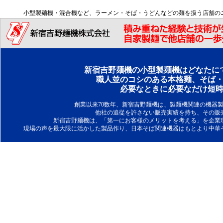
小型製麺機・混合機など、ラーメン・そば・うどんなどの麺を扱う店舗の
新宿吉野麺機の小型
製麺機
はどなたに
職人並のコシのある本格麺、そば
必要なときに必要なだけ短
創業以来70数年、新宿吉野麺機は、製麺機関連の機器
他社の追従を許さない販売実績を持ち、その販
新宿吉野麺機は、「第一にお客様のメリットを考える」を企業
現場の声を最大限に活かした製品作り、日本そば関連機器はもとより中華