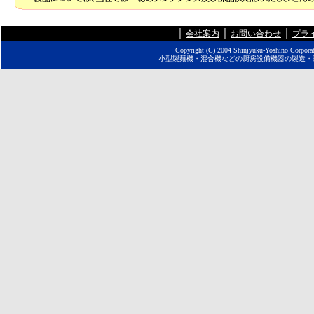
｜
｜
｜
会社案内
お問い合わせ
プラ
Copyright (C) 2004 Shinjyuku-Yoshino Corporat
小型製麺機
・
混合機
などの厨房設備機器の製造・